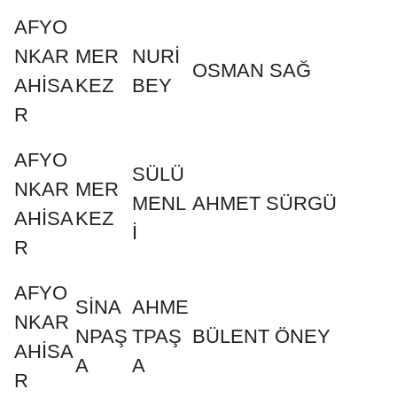
AFYO
NKAR
MER
NURİ
OSMAN SAĞ
AHİSA
KEZ
BEY
R
AFYO
SÜLÜ
NKAR
MER
MENL
AHMET SÜRGÜ
AHİSA
KEZ
İ
R
AFYO
SİNA
AHME
NKAR
NPAŞ
TPAŞ
BÜLENT ÖNEY
AHİSA
A
A
R