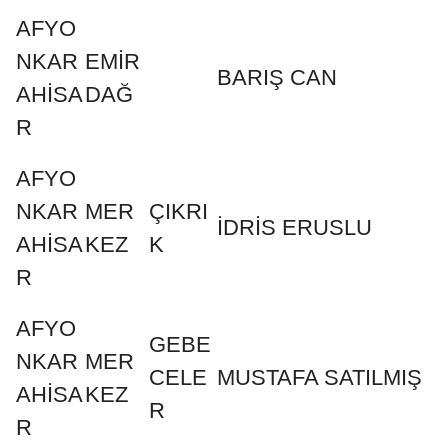
AFYO
NKAR
EMİR
BARIŞ CAN
AHİSA
DAĞ
R
AFYO
NKAR
MER
ÇIKRI
İDRİS ERUSLU
AHİSA
KEZ
K
R
AFYO
GEBE
NKAR
MER
CELE
MUSTAFA SATILMIŞ
AHİSA
KEZ
R
R