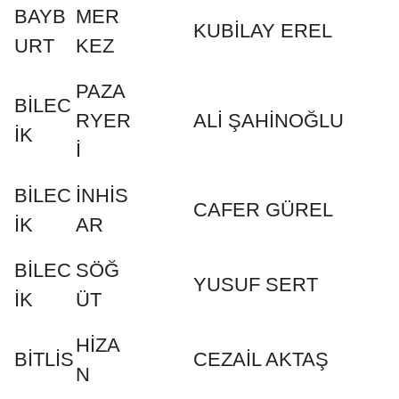
BAYB
MER
KUBİLAY EREL
URT
KEZ
PAZA
BİLEC
RYER
ALİ ŞAHİNOĞLU
İK
İ
BİLEC
İNHİS
CAFER GÜREL
İK
AR
BİLEC
SÖĞ
YUSUF SERT
İK
ÜT
HİZA
BİTLİS
CEZAİL AKTAŞ
N