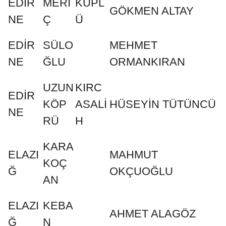
EDİR
MERİ
KÜPL
GÖKMEN ALTAY
NE
Ç
Ü
EDİR
SÜLO
MEHMET
NE
ĞLU
ORMANKIRAN
UZUN
KIRC
EDİR
KÖP
ASALİ
HÜSEYİN TÜTÜNCÜ
NE
RÜ
H
KARA
ELAZI
MAHMUT
KOÇ
Ğ
OKÇUOĞLU
AN
ELAZI
KEBA
AHMET ALAGÖZ
Ğ
N