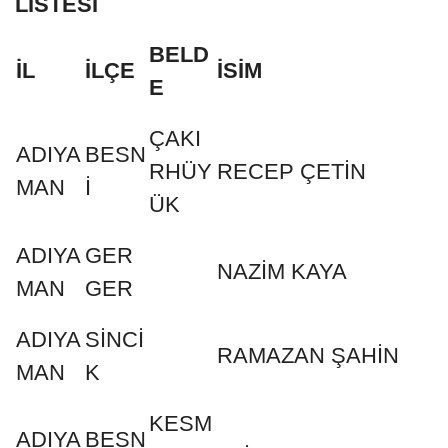
LİSTESİ
BELD
İL
İLÇE
İSİM
E
ÇAKI
ADIYA
BESN
RHÜY
RECEP ÇETİN
MAN
İ
ÜK
ADIYA
GER
NAZİM KAYA
MAN
GER
ADIYA
SİNCİ
RAMAZAN ŞAHİN
MAN
K
KESM
ADIYA
BESN