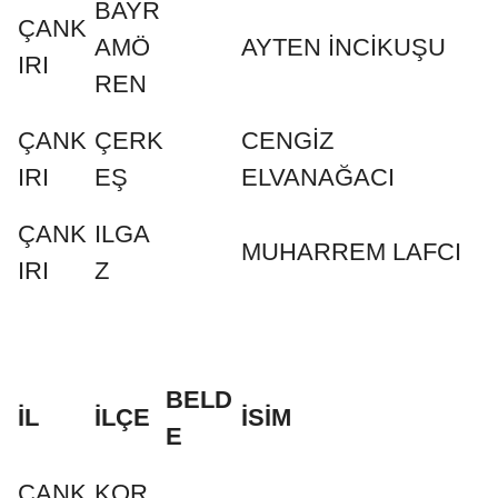
BAYR
ÇANK
AMÖ
AYTEN İNCİKUŞU
IRI
REN
ÇANK
ÇERK
CENGİZ
IRI
EŞ
ELVANAĞACI
ÇANK
ILGA
MUHARREM LAFCI
IRI
Z
BELD
İL
İLÇE
İSİM
E
ÇANK
KOR