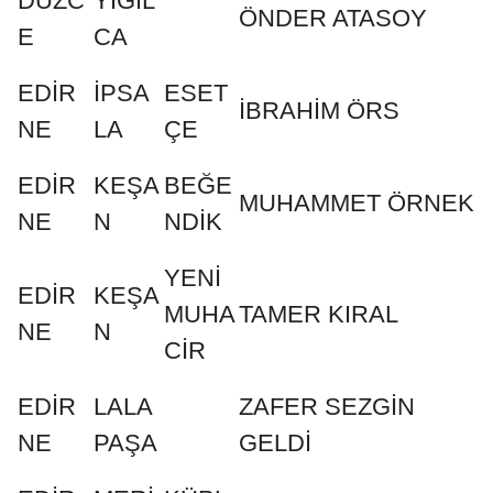
DÜZC
YIĞIL
ÖNDER ATASOY
E
CA
EDİR
İPSA
ESET
İBRAHİM ÖRS
NE
LA
ÇE
EDİR
KEŞA
BEĞE
MUHAMMET ÖRNEK
NE
N
NDİK
YENİ
EDİR
KEŞA
MUHA
TAMER KIRAL
NE
N
CİR
EDİR
LALA
ZAFER SEZGİN
NE
PAŞA
GELDİ