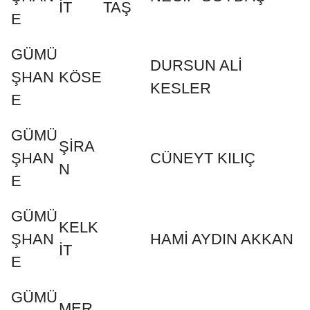
İT
TAŞ
E
GÜMÜ
DURSUN ALİ
ŞHAN
KÖSE
KESLER
E
GÜMÜ
ŞİRA
ŞHAN
CÜNEYT KILIÇ
N
E
GÜMÜ
KELK
ŞHAN
HAMİ AYDIN AKKAN
İT
E
GÜMÜ
MER