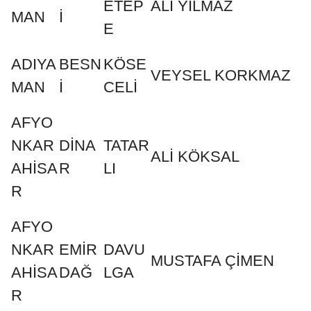
ETEP
ALİ YILMAZ
MAN
İ
E
ADIYA
BESN
KÖSE
VEYSEL KORKMAZ
MAN
İ
CELİ
AFYO
NKAR
DİNA
TATAR
ALİ KÖKSAL
AHİSA
R
LI
R
AFYO
NKAR
EMİR
DAVU
MUSTAFA ÇİMEN
AHİSA
DAĞ
LGA
R