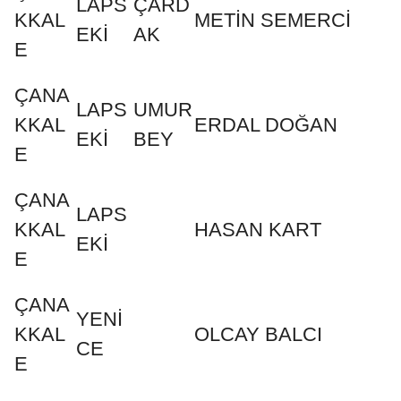
LAPS
ÇARD
KKAL
METİN SEMERCİ
EKİ
AK
E
ÇANA
LAPS
UMUR
KKAL
ERDAL DOĞAN
EKİ
BEY
E
ÇANA
LAPS
KKAL
HASAN KART
EKİ
E
ÇANA
YENİ
KKAL
OLCAY BALCI
CE
E