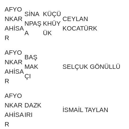
AFYO
SİNA
KÜÇÜ
NKAR
CEYLAN
NPAŞ
KHÜY
AHİSA
KOCATÜRK
A
ÜK
R
AFYO
BAŞ
NKAR
MAK
SELÇUK GÖNÜLLÜ
AHİSA
ÇI
R
AFYO
NKAR
DAZK
İSMAİL TAYLAN
AHİSA
IRI
R