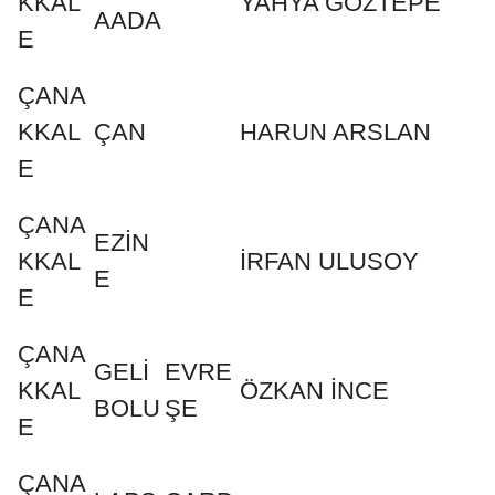
KKAL
YAHYA GÖZTEPE
AADA
E
ÇANA
KKAL
ÇAN
HARUN ARSLAN
E
ÇANA
EZİN
KKAL
İRFAN ULUSOY
E
E
ÇANA
GELİ
EVRE
KKAL
ÖZKAN İNCE
BOLU
ŞE
E
ÇANA