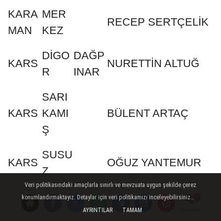
KARA
MER
RECEP SERTÇELİK
MAN
KEZ
DİGO
DAĞP
KARS
NURETTİN ALTUĞ
R
INAR
SARI
KARS
KAMI
BÜLENT ARTAÇ
Ş
SUSU
KARS
OĞUZ YANTEMUR
Z
Veri politikasındaki amaçlarla sınırlı ve mevzuata uygun şekilde çerez
KAST
konumlandırmaktayız. Detaylar için veri politikamızı inceleyebilirsiniz...
HAN
AMON
ALİ ÖZKAN
AYRINTILAR
TAMAM
Yorumlar
ÖNÜ