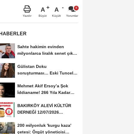
A
A
Büyüt
Küçült
Yazdır
Yorumlar
 HABERLER
Sahte hakimin evinden
milyonlarca liralık senet çıktı:
‘Yalan üzerine...
Gülistan Doku
soruşturması… Eski Tunceli
Valisi Tuncay Sonel’in...
Mehmet Akif Ersoy’a Şok
İddianame! 266 Yıla Kadar
Hapis Talebi
BAKIRKÖY ALEVİ KÜLTÜR
DERNEĞİ 12/07/2026
TARİHİNDE AŞURE
200 milyonluk 'kurgu kaza'
DAVETİNE...
çetesi: Örgüt yöneticisi