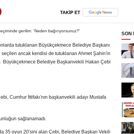
TAKİP ET
SON
yonlarda tutuklanan Büyükçekmece Belediye Başkanı
 seçilen ancak kendisi de tutuklanan Ahmet Şahin'in
ldı. Büyükçekmece Belediye Başkanvekili Hakan Çebi
i, Cumhur İttifakı'nın başkanvekili adayı Mustafa
oğunluğun sağlanamadı.
a 35 oyun 20'sini alan Çebi, Belediye Başkan Vekili