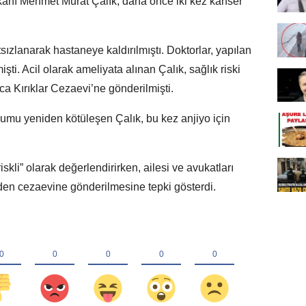
anı Mehmet Murat Çalık, daha önce iki kez kanser
ızlanarak hastaneye kaldırılmıştı. Doktorlar, yapılan
şti. Acil olarak ameliyata alınan Çalık, sağlık riski
 Kırıklar Cezaevi’ne gönderilmişti.
umu yeniden kötüleşen Çalık, bu kez anjiyo için
iskli” olarak değerlendirirken, ailesi ve avukatları
den cezaevine gönderilmesine tepki gösterdi.