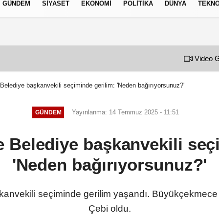
GÜNDEM
SIYASET
EKONOMI
POLITIKA
DÜNYA
TEKNO
izlilik İlkeleri
Video G
lediye başkanvekili seçiminde gerilim: 'Neden bağırıyorsunuz?'
Yayınlanma: 14 Temmuz 2025 - 11:51
GÜNDEM
Belediye başkanvekili seçi
'Neden bağırıyorsunuz?'
nvekili seçiminde gerilim yaşandı. Büyükçekmece
Çebi oldu.