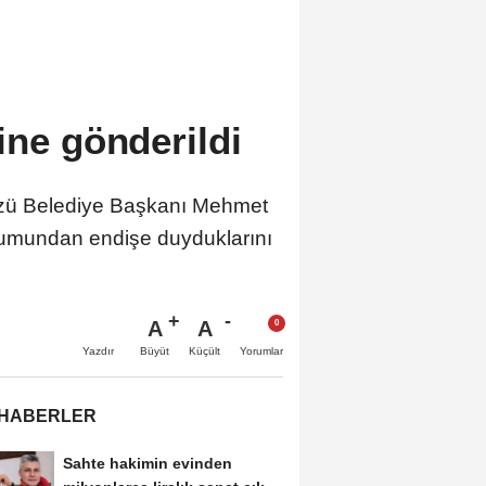
ine gönderildi
düzü Belediye Başkanı Mehmet
durumundan endişe duyduklarını
A
A
Büyüt
Küçült
Yazdır
Yorumlar
 HABERLER
Sahte hakimin evinden