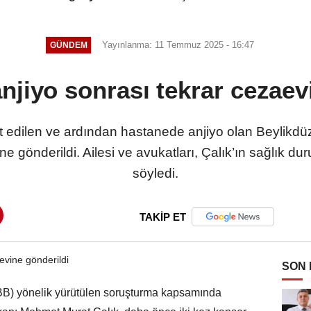
Yayınlanma: 11 Temmuz 2025 - 16:47
GÜNDEM
anjiyo sonrası tekrar cezaev
 edilen ve ardından hastanede anjiyo olan Beylik
e gönderildi. Ailesi ve avukatları, Çalık’ın sağlık 
söyledi.
TAKİP ET
SON
İBB) yönelik yürütülen soruşturma kapsamında