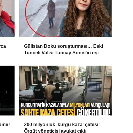
rca
Gülistan Doku soruşturması… Eski
Tunceli Valisi Tuncay Sonel’in eşi
’
dahil 15 kişi gözaltına alındı
name!
200 milyonluk 'kurgu kaza' çetesi:
Örgüt yöneticisi avukat çıktı