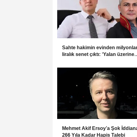
Sahte hakimin evinden milyonla
liralık senet çıktı: ‘Yalan üzerine
kurmuş olduğum bir hayatım var
Mehmet Akif Ersoy’a Şok İddia
266 Yıla Kadar Hapis Talebi