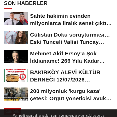
SON HABERLER
Sahte hakimin evinden
milyonlarca liralık senet çıktı:
‘Yalan üzerine...
Gülistan Doku soruşturması…
Eski Tunceli Valisi Tuncay
Sonel’in...
Mehmet Akif Ersoy’a Şok
İddianame! 266 Yıla Kadar
Hapis Talebi
BAKIRKÖY ALEVİ KÜLTÜR
DERNEĞİ 12/07/2026
TARİHİNDE AŞURE
200 milyonluk 'kurgu kaza'
DAVETİNE...
çetesi: Örgüt yöneticisi avukat
çıktı
GÜNDEM
Veri politikasındaki amaçlarla sınırlı ve mevzuata uygun şekilde çerez