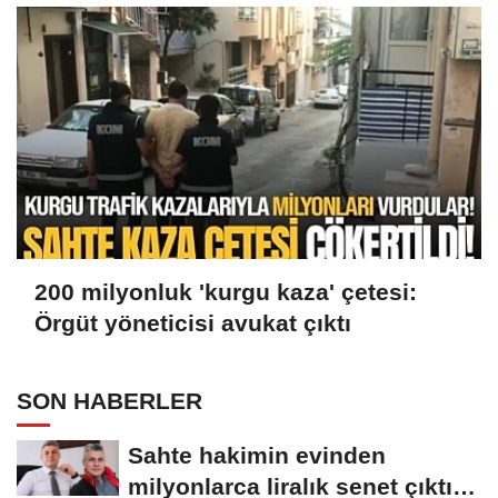
200 milyonluk 'kurgu kaza' çetesi:
Örgüt yöneticisi avukat çıktı
SON HABERLER
Sahte hakimin evinden
milyonlarca liralık senet çıktı: