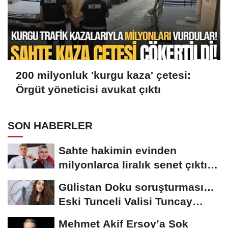
200 milyonluk 'kurgu kaza' çetesi:
Örgüt yöneticisi avukat çıktı
SON HABERLER
Sahte hakimin evinden
milyonlarca liralık senet çıktı:
‘Yalan üzerine...
Gülistan Doku soruşturması…
Eski Tunceli Valisi Tuncay
Sonel’in...
Mehmet Akif Ersoy’a Şok