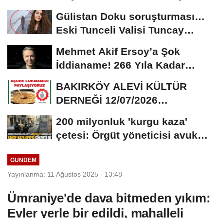
‘Yalan üzerine...
Gülistan Doku soruşturması…
Eski Tunceli Valisi Tuncay
Sonel’in...
Mehmet Akif Ersoy’a Şok
İddianame! 266 Yıla Kadar
Hapis Talebi
BAKIRKÖY ALEVİ KÜLTÜR
DERNEĞİ 12/07/2026
TARİHİNDE AŞURE
200 milyonluk 'kurgu kaza'
DAVETİNE...
çetesi: Örgüt yöneticisi avukat
çıktı
GÜNDEM
Yayınlanma: 11 Ağustos 2025 - 13:48
Ümraniye'de dava bitmeden yıkım:
Evler yerle bir edildi, mahalleli