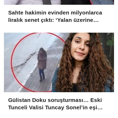
Sahte hakimin evinden milyonlarca
liralık senet çıktı: ‘Yalan üzerine
kurmuş olduğum bir hayatım var’
Gülistan Doku soruşturması… Eski
Tunceli Valisi Tuncay Sonel’in eşi
dahil 15 kişi gözaltına alındı