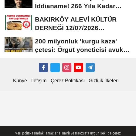
İddianame! 266 Yıla Kadar
Hapis Talebi
BAKIRKÖY ALEVİ KÜLTÜR
DERNEĞİ 12/07/2026
TARİHİNDE AŞURE
200 milyonluk 'kurgu kaza'
DAVETİNE...
çetesi: Örgüt yöneticisi avukat
çıktı
Künye
İletişim
Çerez Politikası
Gizlilik İlkeleri
Veri politikasındaki amaçlarla sınırlı ve mevzuata uygun şekilde çerez