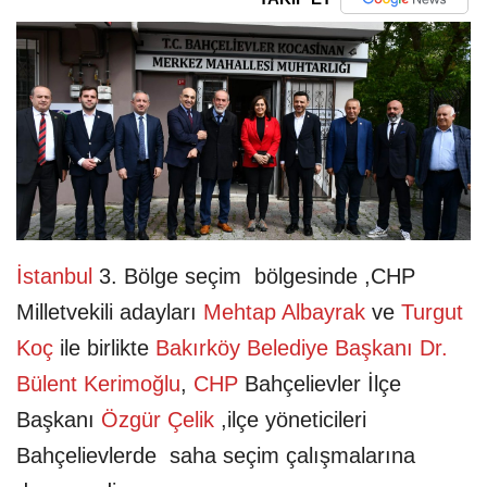
İstanbul
3. Bölge seçim bölgesinde ,CHP
Milletvekili adayları
Mehtap Albayrak
ve
Turgut
Koç
ile birlikte
Bakırköy Belediye Başkanı Dr.
Bülent Kerimoğlu
,
CHP
Bahçelievler İlçe
Başkanı
Özgür Çelik
,ilçe yöneticileri
Bahçelievlerde saha seçim çalışmalarına