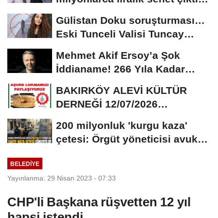
‘Yalan üzerine...
Gülistan Doku soruşturması…
Eski Tunceli Valisi Tuncay
Sonel’in...
Mehmet Akif Ersoy’a Şok
İddianame! 266 Yıla Kadar
Hapis Talebi
BAKIRKÖY ALEVİ KÜLTÜR
DERNEĞİ 12/07/2026
TARİHİNDE AŞURE
200 milyonluk 'kurgu kaza'
DAVETİNE...
çetesi: Örgüt yöneticisi avukat
çıktı
BELEDIYE
Yayınlanma: 29 Nisan 2023 - 07:33
CHP'li Başkana rüşvetten 12 yıl
hapsi istendi