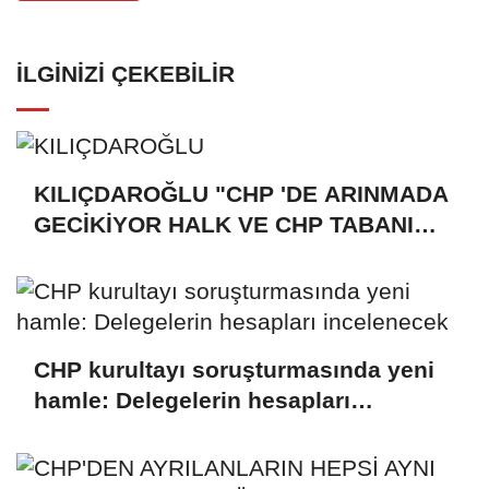
İLGINIZI ÇEKEBILIR
KILIÇDAROĞLU "CHP 'DE ARINMADA
GECİKİYOR HALK VE CHP TABANI
BİR AN EVVEL DİSİPLİN SÜRECİNİ
İŞLETMESİNİ İSTİYOR"
CHP kurultayı soruşturmasında yeni
hamle: Delegelerin hesapları
incelenecek