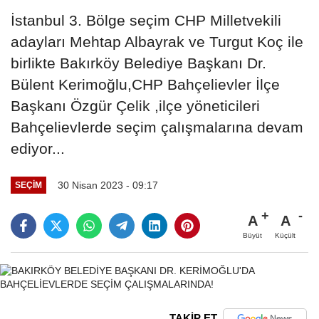
İstanbul 3. Bölge seçim CHP Milletvekili
adayları Mehtap Albayrak ve Turgut Koç ile
birlikte Bakırköy Belediye Başkanı Dr.
Bülent Kerimoğlu,CHP Bahçelievler İlçe
Başkanı Özgür Çelik ,ilçe yöneticileri
Bahçelievlerde seçim çalışmalarına devam
ediyor...
30 Nisan 2023 - 09:17
SEÇIM
A
A
Büyüt
Küçült
TAKİP ET