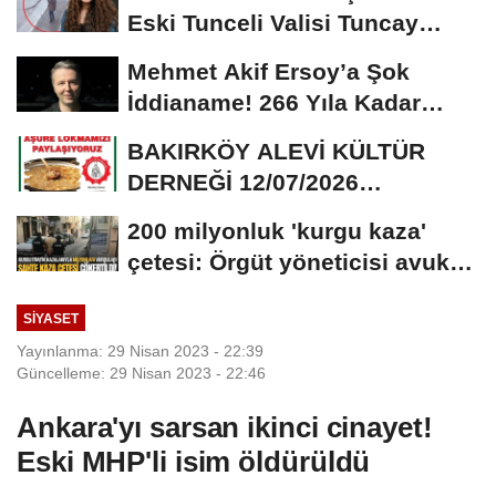
Eski Tunceli Valisi Tuncay
Sonel’in...
Mehmet Akif Ersoy’a Şok
İddianame! 266 Yıla Kadar
Hapis Talebi
BAKIRKÖY ALEVİ KÜLTÜR
DERNEĞİ 12/07/2026
TARİHİNDE AŞURE
200 milyonluk 'kurgu kaza'
DAVETİNE...
çetesi: Örgüt yöneticisi avukat
çıktı
SIYASET
Yayınlanma: 29 Nisan 2023 - 22:39
Güncelleme: 29 Nisan 2023 - 22:46
Ankara'yı sarsan ikinci cinayet!
Eski MHP'li isim öldürüldü