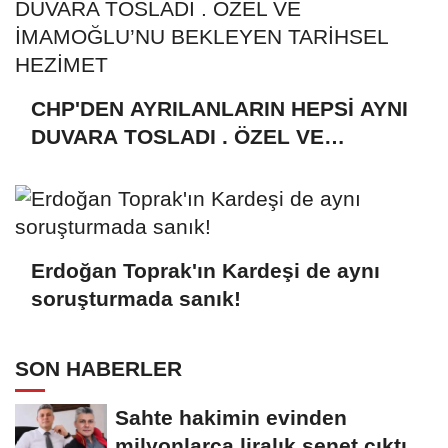
CHP'DEN AYRILANLARIN HEPSİ AYNI
DUVARA TOSLADI . ÖZEL VE
İMAMOĞLU’NU BEKLEYEN TARİHSEL
HEZİMET
Erdoğan Toprak'ın Kardeşi de aynı
soruşturmada sanık!
SON HABERLER
Sahte hakimin evinden
milyonlarca liralık senet çıktı: