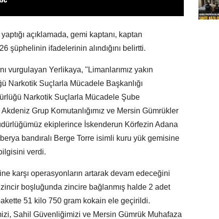
yaptığı açıklamada, gemi kaptanı, kaptan
 şüphelinin ifadelerinin alındığını belirtti.
ını vurgulayan Yerlikaya, "Limanlarımız yakın
ğü Narkotik Suçlarla Mücadele Başkanlığı
ürlüğü Narkotik Suçlarla Mücadele Şube
 Akdeniz Grup Komutanlığımız ve Mersin Gümrükler
üdürlüğümüz ekiplerince İskenderun Körfezin Adana
berya bandıralı Berge Torre isimli kuru yük gemisine
gisini verdi.
erine karşı operasyonların artarak devam edeceğini
zincir boşluğunda zincire bağlanmış halde 2 adet
pakette 51 kilo 750 gram kokain ele geçirildi.
mizi, Sahil Güvenliğimizi ve Mersin Gümrük Muhafaza