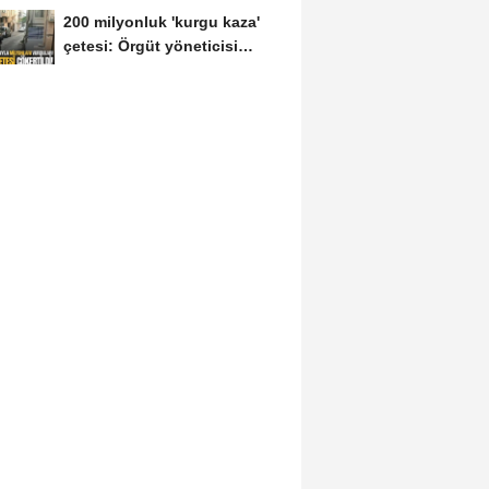
200 milyonluk 'kurgu kaza'
DAVETİNE...
çetesi: Örgüt yöneticisi
avukat çıktı