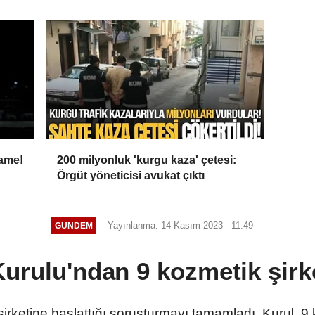
’
dahil 15 kişi gözaltına alındı
name!
200 milyonluk 'kurgu kaza' çetesi:
Örgüt yöneticisi avukat çıktı
Yayınlanma: 14 Kasım 2023 - 11:49
GÜNDEM
urulu'ndan 9 kozmetik şirk
rketine başlattığı soruşturmayı tamamladı. Kurul, 9 k