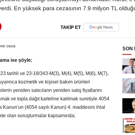
verdi. En yüksek para cezasının 7.9 milyon TL olduğu b
TAKİP ET
SON
ama ise şöyle;
3 tarihli ve 23-18/343-M(3), M(4), M(5), M(6), M(7),
 uyarınca kozmetik ve kişisel bakım ürünleri
erin yeniden satıcıların yeniden satış fiyatlarını
tlamak ve topla dağıt karteline katılmak suretiyle 4054
 Kanun'un (4054 sayılı Kanun) 4. maddesini ihlal
mekte olan soruşturmalar kapsamında;