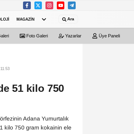
Ara
LOJI
MAGAZIN
aleri
Foto Galeri
Yazarlar
Üye Paneli
 11:53
e 51 kilo 750
Körfezinin Adana Yumurtalık
1 kilo 750 gram kokainin ele