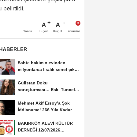
elirtildi.
A
A
Büyüt
Küçült
Yazdır
Yorumlar
 HABERLER
Sahte hakimin evinden
milyonlarca liralık senet çıktı:
‘Yalan üzerine...
Gülistan Doku
soruşturması… Eski Tunceli
Valisi Tuncay Sonel’in...
Mehmet Akif Ersoy’a Şok
İddianame! 266 Yıla Kadar
Hapis Talebi
BAKIRKÖY ALEVİ KÜLTÜR
DERNEĞİ 12/07/2026
TARİHİNDE AŞURE