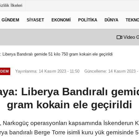
izlilik İlkeleri
GÜNDEM
SIYASET
EKONOMI
POLITIKA
DÜNYA
TEKNO
Video G
 Liberya Bandıralı gemide 51 kilo 750 gram kokain ele geçirildi
Yayınlanma: 14 Kasım 2023 - 11:50
Güncelleme: 14 Kasım 2023 -
NDEM
aya: Liberya Bandıralı gemid
gram kokain ele geçirildi
aya, Narkogüç operasyonları kapsamında İskenderun 
rya bandıralı Berge Torre isimli kuru yük gemisinde 5