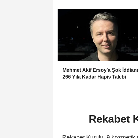
kurmuş olduğum bir hayatım var
Mehmet Akif Ersoy’a Şok İddia
266 Yıla Kadar Hapis Talebi
Rekabet K
Rekabet Kurulu, 9 kozmetik şi