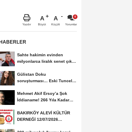
A
A
Büyüt
Küçült
Yazdır
Yorumlar
 HABERLER
Sahte hakimin evinden
milyonlarca liralık senet çıktı:
‘Yalan üzerine...
Gülistan Doku
soruşturması… Eski Tunceli
Valisi Tuncay Sonel’in...
Mehmet Akif Ersoy’a Şok
İddianame! 266 Yıla Kadar
Hapis Talebi
BAKIRKÖY ALEVİ KÜLTÜR
DERNEĞİ 12/07/2026
TARİHİNDE AŞURE