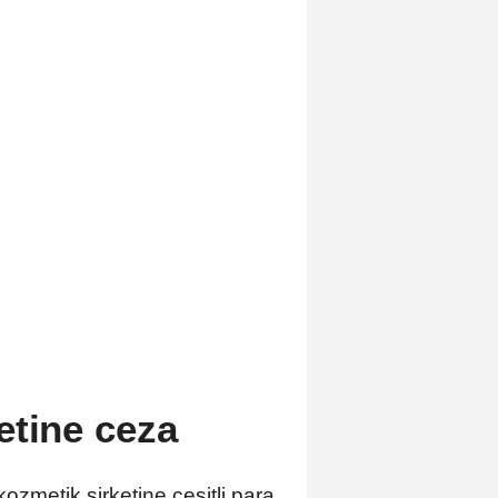
etine ceza
ozmetik şirketine çeşitli para