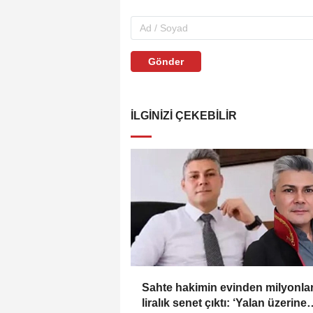
Gönder
İLGINIZI ÇEKEBILIR
Sahte hakimin evinden milyonla
liralık senet çıktı: ‘Yalan üzerine