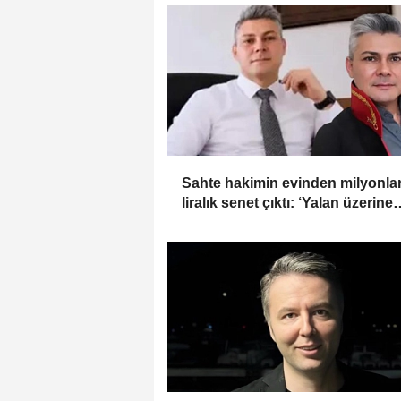
Sahte hakimin evinden milyonla
liralık senet çıktı: ‘Yalan üzerine
kurmuş olduğum bir hayatım var