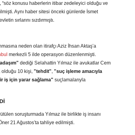
 “söz konusu haberlerin itibar zedeleyici olduğu ve
ilmişti. Aynı haber sitesi önceki günlerde İsmet
etin sırlarını sızdırmıştı.
anmasına neden olan itirafçı Aziz İhsan Aktaş'a
nbul
merkezli 5 ilde operasyon düzenlenmişti.
kadaşım"
dediği Selahattin Yılmaz ile avukatlar Cem
 olduğu 10 kişi,
"tehdit"
,
"suç işleme amacıyla
ir iş için yarar sağlama"
suçlamalarıyla
Dİ
ütülen soruşturmada Yılmaz ile birlikte iş insanı
ner 21 Ağustos'ta tahliye edilmişti.