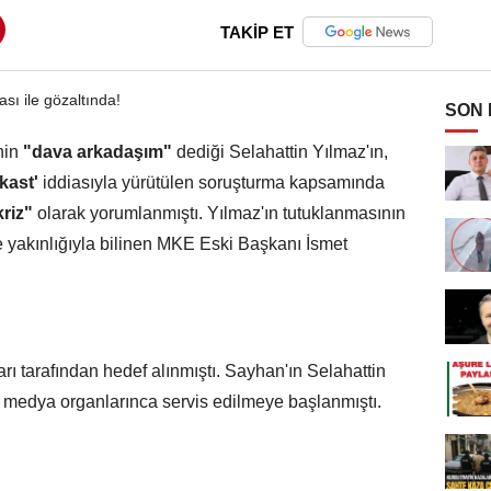
TAKİP ET
SON
nin
"dava arkadaşım"
dediği Selahattin Yılmaz'ın,
kast'
iddiasıyla yürütülen soruşturma kapsamında
riz"
olarak yorumlanmıştı. Yılmaz'ın tutuklanmasının
e yakınlığıyla bilinen MKE Eski Başkanı İsmet
 tarafından hedef alınmıştı. Sayhan'ın Selahattin
nı medya organlarınca servis edilmeye başlanmıştı.