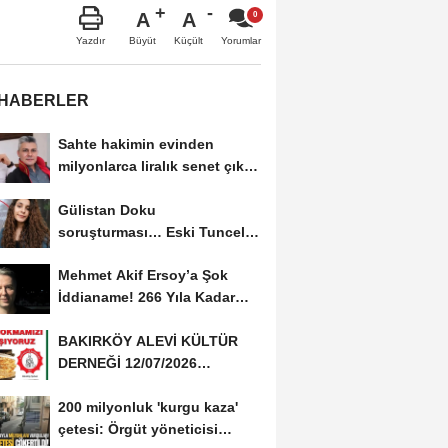
A
A
Büyüt
Küçült
Yazdır
Yorumlar
 HABERLER
Sahte hakimin evinden
milyonlarca liralık senet çıktı:
‘Yalan üzerine...
Gülistan Doku
soruşturması… Eski Tunceli
Valisi Tuncay Sonel’in...
Mehmet Akif Ersoy’a Şok
İddianame! 266 Yıla Kadar
Hapis Talebi
BAKIRKÖY ALEVİ KÜLTÜR
DERNEĞİ 12/07/2026
TARİHİNDE AŞURE
200 milyonluk 'kurgu kaza'
DAVETİNE...
çetesi: Örgüt yöneticisi