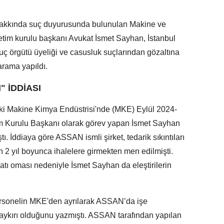
hakkında suç duyurusunda bulunulan Makine ve
etim kurulu başkanı Avukat İsmet Sayhan, İstanbul
uç örgütü üyeliği ve casusluk suçlarından gözaltına
arama yapıldı.
" İDDİASI
ki Makine Kimya Endüstrisi'nde (MKE) Eylül 2024-
tim Kurulu Başkanı olarak görev yapan İsmet Sayhan
ştı. İddiaya göre ASSAN ismli şirket, tedarik sıkıntıları
n 2 yıl boyunca ihalelere girmekten men edilmişti.
tı oması nedeniyle İsmet Sayhan da eleştirilerin
personelin MKE'den ayrılarak ASSAN’da işe
a aykırı olduğunu yazmıştı. ASSAN tarafından yapılan