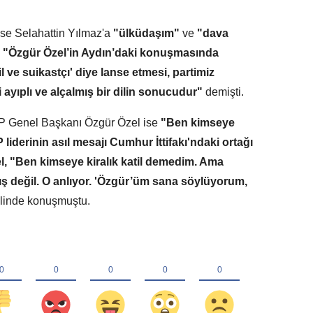
se Selahattin Yılmaz'a
"ülküdaşım"
ve
"dava
,
"Özgür Özel’in Aydın’daki konuşmasında
il ve suikastçı' diye lanse etmesi, partimiz
yıplı ve alçalmış bir dilin sonucudur"
demişti.
HP Genel Başkanı Özgür Özel ise
"Ben kimseye
liderinin asıl mesajı Cumhur İttifakı'ndaki ortağı
, "Ben kimseye kiralık katil demedim. Ama
ış değil. O anlıyor. 'Özgür’üm sana söylüyorum,
linde konuşmuştu.