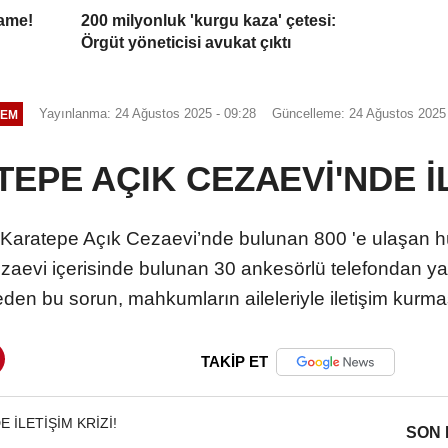
name!
200 milyonluk 'kurgu kaza' çetesi:
Örgüt yöneticisi avukat çıktı
Yayınlanma: 24 Ağustos 2025 - 09:28
Güncelleme: 24 Ağustos 2025 
EM
PE AÇIK CEZAEVİ'NDE İL
i Karatepe Açık Cezaevi’nde bulunan 800 'e ulaşan hük
ezaevi içerisinde bulunan 30 ankesörlü telefondan ya
en bu sorun, mahkumların aileleriyle iletişim kurmas
TAKİP ET
SON