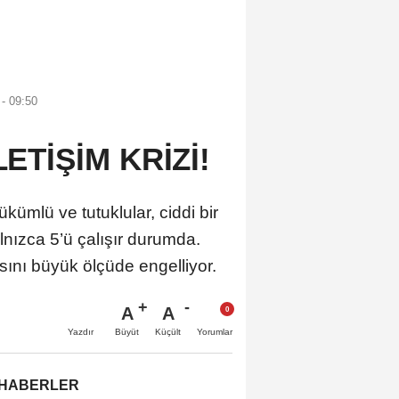
- 09:50
ETİŞİM KRİZİ!
ümlü ve tutuklular, ciddi bir
lnızca 5’ü çalışır durumda.
ını büyük ölçüde engelliyor.
A
A
Büyüt
Küçült
Yazdır
Yorumlar
 HABERLER