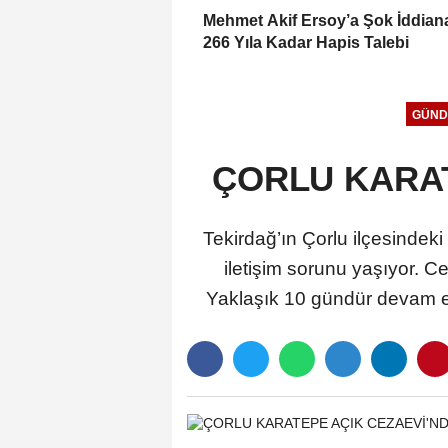
Mehmet Akif Ersoy’a Şok İddia
266 Yıla Kadar Hapis Talebi
GÜND
ÇORLU KARATE
Tekirdağ’ın Çorlu ilçesindek
iletişim sorunu yaşıyor. C
Yaklaşık 10 gündür devam ed