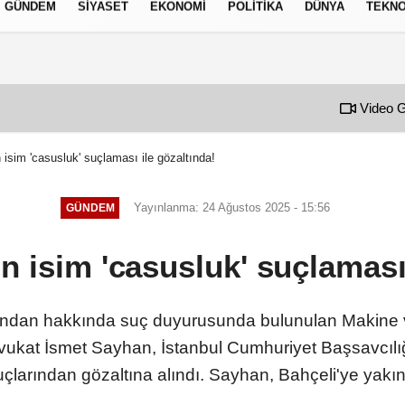
GÜNDEM
SIYASET
EKONOMI
POLITIKA
DÜNYA
TEKNO
izlilik İlkeleri
Video G
 isim 'casusluk' suçlaması ile gözaltında!
Yayınlanma: 24 Ağustos 2025 - 15:56
GÜNDEM
n isim 'casusluk' suçlaması
ından hakkında suç duyurusunda bulunulan Makine 
vukat İsmet Sayhan, İstanbul Cumhuriyet Başsavcılığı
larından gözaltına alındı. Sayhan, Bahçeli'ye yakınlı