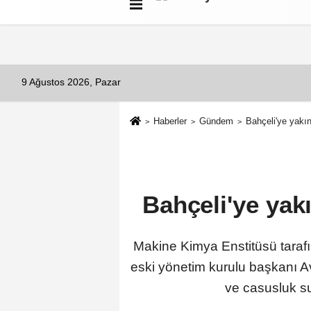
Künye
İletişim
Çerez Politikası
G
9 Ağustos 2026, Pazar
Haberler
Gündem
Bahçeli'ye yakın
Bahçeli'ye yakı
Makine Kimya Enstitüsü taraf
eski yönetim kurulu başkanı A
ve casusluk suç