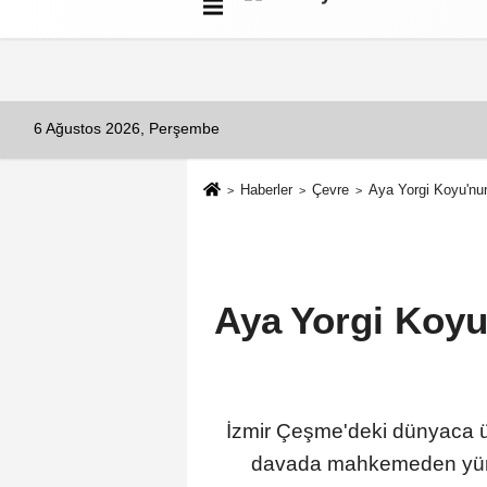
Künye
İletişim
Çerez Politikası
G
6 Ağustos 2026, Perşembe
Haberler
Çevre
Aya Yorgi Koyu'nun 
Aya Yorgi Koyu'
İzmir Çeşme'deki dünyaca ün
davada mahkemeden yürütm