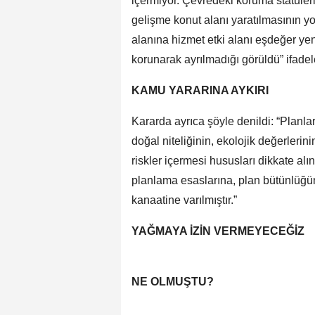
içermiyor. Çevredeki koruma statülerin
gelişme konut alanı yaratılmasının y
alanına hizmet etki alanı eşdeğer yen
korunarak ayrılmadığı görüldü” ifadele
KAMU YARARINA AYKIRI
Kararda ayrıca şöyle denildi: “Planla
doğal niteliğinin, ekolojik değerlerin
riskler içermesi hususları dikkate alı
planlama esaslarına, plan bütünlüğü
kanaatine varılmıştır.”
YAĞMAYA İZİN VERMEYECEĞİZ
NE OLMUŞTU?