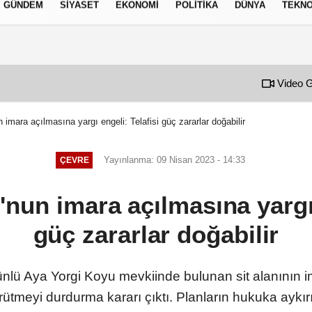
GÜNDEM
SIYASET
EKONOMI
POLITIKA
DÜNYA
TEKNO
izlilik İlkeleri
Video G
imara açılmasına yargı engeli: Telafisi güç zararlar doğabilir
Yayınlanma: 09 Nisan 2023 - 14:33
ÇEVRE
nun imara açılmasına yargı 
güç zararlar doğabilir
lü Aya Yorgi Koyu mevkiinde bulunan sit alanının i
eyi durdurma kararı çıktı. Planların hukuka aykırı o