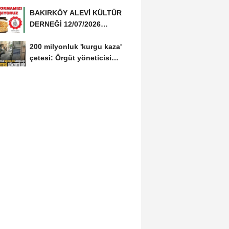
Hapis Talebi
BAKIRKÖY ALEVİ KÜLTÜR
DERNEĞİ 12/07/2026
TARİHİNDE AŞURE
200 milyonluk 'kurgu kaza'
DAVETİNE...
çetesi: Örgüt yöneticisi
avukat çıktı