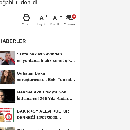
abilir" denildi.
A
A
Büyüt
Küçült
Yazdır
Yorumlar
 HABERLER
Sahte hakimin evinden
milyonlarca liralık senet çıktı:
‘Yalan üzerine...
Gülistan Doku
soruşturması… Eski Tunceli
Valisi Tuncay Sonel’in...
Mehmet Akif Ersoy’a Şok
İddianame! 266 Yıla Kadar
Hapis Talebi
BAKIRKÖY ALEVİ KÜLTÜR
DERNEĞİ 12/07/2026
TARİHİNDE AŞURE