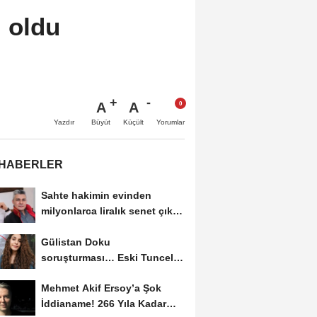
i oldu
A
A
Büyüt
Küçült
Yazdır
Yorumlar
 HABERLER
Sahte hakimin evinden
milyonlarca liralık senet çıktı:
‘Yalan üzerine...
Gülistan Doku
soruşturması… Eski Tunceli
Valisi Tuncay Sonel’in...
Mehmet Akif Ersoy’a Şok
İddianame! 266 Yıla Kadar