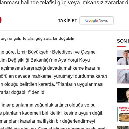
lanması halinde telafisi güç veya imkansız zararlar doğ
TAKİP ET
SON
ne göre, İzmir Büyükşehir Belediyesi ve Çeşme
İklim Değişikliği Bakanlığı’nın Aya Yorgi Koyu
 açılmasına karşı açtığı davada mahkeme kararını
 görülen davada mahkeme, yürütmeyi durdurma kararı
ırı olduğu belirtilen kararda, “Planların uygulanması
arlar doğabilir” denildi.
imar planlarının yoğunluk arttırıcı olduğu ve bu
e planların kademeli birliktelik ilkesine uygun değil.
ar planı kararlarına ilişkin bir değerlendirmeyi