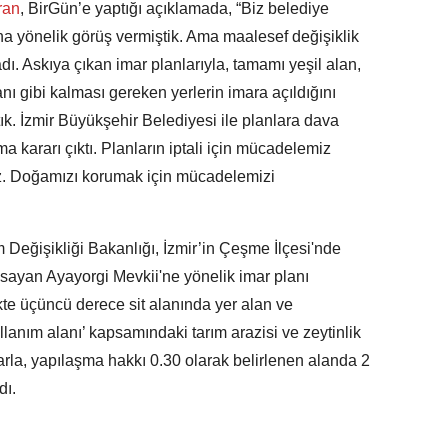
ran
, BirGün’e yaptığı açıklamada, “Biz belediye
na yönelik görüş vermiştik. Ama maalesef değişiklik
adı. Askıya çıkan imar planlarıyla, tamamı yeşil alan,
nı gibi kalması gereken yerlerin imara açıldığını
ık. İzmir Büyükşehir Belediyesi ile planlara dava
kararı çıktı. Planların iptali için mücadelemiz
. Doğamızı korumak için mücadelemizi
m Değişikliği Bakanlığı, İzmir’in Çeşme İlçesi'nde
sayan Ayayorgi Mevkii'ne yönelik imar planı
ikte üçüncü derece sit alanında yer alan ve
llanım alanı’ kapsamındaki tarım arazisi ve zeytinlik
rarla, yapılaşma hakkı 0.30 olarak belirlenen alanda 2
dı.