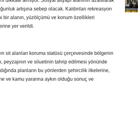
i dikkate almıyor. Sosyal altyapı alanının azaltılarak
oğunluk artışına sebep olacak. Kaldırılan rekreasyon
i bir alanın, yüzölçümü ve konum özellikleri
rine yer verildi.
rın sit alanları koruma statüsü çerçevesinde bölgenin
in, peyzajının ve siluetinin tahrip edilmesi yönünde
ndığında planların bu yönlerden şehircilik ilkelerine,
ne ve kamu yararına aykırı olduğu sonuç ve