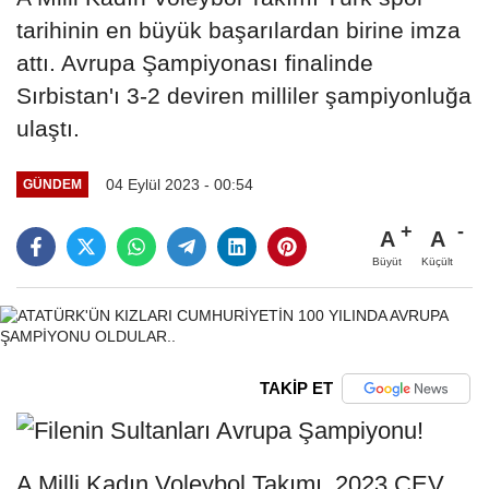
tarihinin en büyük başarılardan birine imza
attı. Avrupa Şampiyonası finalinde
Sırbistan'ı 3-2 deviren milliler şampiyonluğa
ulaştı.
04 Eylül 2023 - 00:54
GÜNDEM
A
A
Büyüt
Küçült
TAKİP ET
A Milli Kadın Voleybol Takımı, 2023 CEV