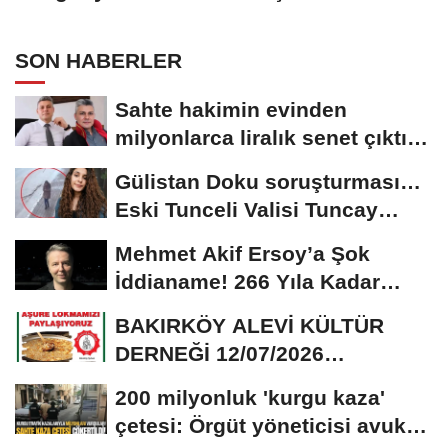
SON HABERLER
Sahte hakimin evinden
milyonlarca liralık senet çıktı:
‘Yalan üzerine...
Gülistan Doku soruşturması…
Eski Tunceli Valisi Tuncay
Sonel’in...
Mehmet Akif Ersoy’a Şok
İddianame! 266 Yıla Kadar
Hapis Talebi
BAKIRKÖY ALEVİ KÜLTÜR
DERNEĞİ 12/07/2026
TARİHİNDE AŞURE
200 milyonluk 'kurgu kaza'
DAVETİNE...
çetesi: Örgüt yöneticisi avukat