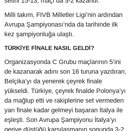
setini 15-13, maçı da 3-2 kazandı.
Milli takım, FIVB Milletler Ligi’nin ardından
Avrupa Şampiyonası’nda da tarihinde ilk
kez şampiyonluğa ulaştı.
TÜRKİYE FİNALE NASIL GELDİ?
Organizasyonda C Grubu maçlarının 5’ini
de kazanarak adını son 16 turuna yazdıran,
Belçika’yı da yenerek çeyrek finale
yükseldi. Türkiye, çeyrek finalde Polonya’yı
da mağlup etti ve rakiplerine set vermeden
yarı finale kadar gelmeyi başaran İtalya ile
eşleşti. Son Avrupa Şampiyonu İtalya’yı
geriye düştüğü karşılaşmanın sonunda 3-2