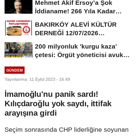
Mehmet Akif Ersoy’a Şok
İddianame! 266 Yıla Kadar
Hapis Talebi
BAKIRKÖY ALEVİ KÜLTÜR
DERNEĞİ 12/07/2026
TARİHİNDE AŞURE
200 milyonluk 'kurgu kaza'
DAVETİNE...
çetesi: Örgüt yöneticisi avukat
çıktı
GÜNDEM
Yayınlanma: 11 Eylül 2023 - 16:49
İmamoğlu'nu panik sardı!
Kılıçdaroğlu yok saydı, ittifak
arayışına girdi
Seçim sonrasında CHP liderliğine soyunan