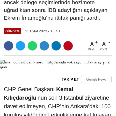
ancak delege seçimlerinde hezimete
uğradıktan sonra İBB adaylığını açıklayan
Ekrem İmamoğlu’nu ittifak paniği sardı.
11 Eylül 2023 - 16:49
GÜNDEM
A
A
Büyüt
Küçült
TAKİP ET
CHP Genel Başkanı
Kemal
Kılıçdaroğlu
’nun son 3 İstanbul ziyaretine
davet edilmeyen, CHP’nin Ankara’daki 100.
kuruluş yıldönümü etkinliklerine katılmayan