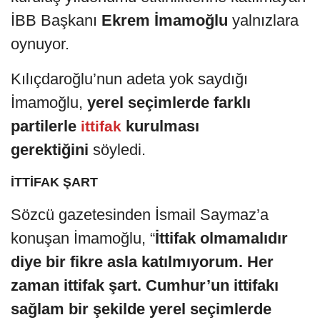
İBB Başkanı
Ekrem İmamoğlu
yalnızlara
oynuyor.
Kılıçdaroğlu’nun adeta yok saydığı
İmamoğlu,
yerel seçimlerde farklı
partilerle
kurulması
ittifak
gerektiğini
söyledi.
İTTİFAK ŞART
Sözcü gazetesinden İsmail Saymaz’a
konuşan İmamoğlu, “
İttifak olmamalıdır
diye bir fikre asla katılmıyorum. Her
zaman ittifak şart. Cumhur’un ittifakı
sağlam bir şekilde yerel seçimlerde