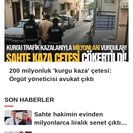
200 milyonluk 'kurgu kaza' çetesi:
Örgüt yöneticisi avukat çıktı
SON HABERLER
Sahte hakimin evinden
milyonlarca liralık senet çıktı:
‘Yalan üzerine...