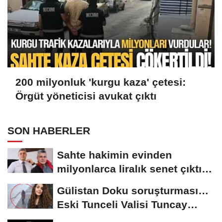
200 milyonluk 'kurgu kaza' çetesi:
Örgüt yöneticisi avukat çıktı
SON HABERLER
Sahte hakimin evinden
milyonlarca liralık senet çıktı:
‘Yalan üzerine...
Gülistan Doku soruşturması…
Eski Tunceli Valisi Tuncay
Sonel’in...