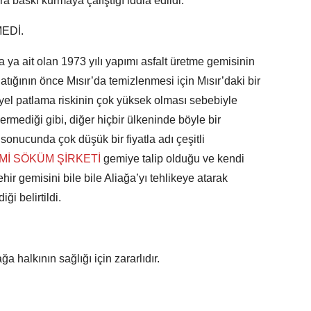
ara baskı kurmaya çalıştığı iddia edildi.
MEDİ.
 ya ait olan 1973 yılı yapımı asfalt üretme gemisinin
atığının önce Mısır’da temizlenmesi için Mısır’daki bir
iyel patlama riskinin çok yüksek olması sebebiyle
vermediği gibi, diğer hiçbir ülkeninde böyle bir
onucunda çok düşük bir fiyatla adı çeşitli
Mİ SÖKÜM ŞİRKETİ
gemiye talip olduğu ve kendi
r gemisini bile bile Aliağa’yı tehlikeye atarak
ği belirtildi.
 halkının sağlığı için zararlıdır.