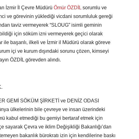
nan İzmir İl Çevre Müdürü
Ömür ÖZDİL
sorumlu ve
inci ve görevinin yüklediği vicdani sorumluluk gereği
undan taviz vermeyerek “SLOUG” isimli geminin
 bildiği için söküm izni vermeyerek geçici olarak
r ile başarılı, ilkeli ve İzmir il Müdürü olarak göreve
rum içi ve kurum dışındaki sorunu çözen, kimseyi
ayın ÖZDİL görevden alındı.
.
EKLER GEMİ SÖKÜM ŞİRKETİ ve DENİZ ODASI
ülkelerinin bile çevreye ve insan üzerindeki
mü kabul etmediği bu gemiyi bertaraf etmek için
içe sayarak Çevra ve iklim Değişikliği Bakanlığı’dan
stemeyen bakanlık bürokratı izin için kendilerine baskı