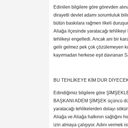
Edinilen bilgilere göre görevden alı
dirayetli devlet adamı sorumluluk bil
bütün baskılara rağmen ilkeli duruş
Aliağa ilçesinde yaratacağı tehlikeyi
tehlikeyi engelledi. Ancak ani bir kara
gelir gelmez pek çok çözülemeyen ku
kayırmadan herkese eşit davranan S
BU TEHLİKEYE KİM DUR DİYECEK
Edindiğimiz bilgilere göre ŞİMŞ
BAŞKANI ADEM ŞİMŞEK üçüncü dünya 
yaratacağı tehlikelerden dolayı sökü
Aliağa ve Aliağa halkının sağlığını h
izin almaya çalışıyor. Adını vermek i