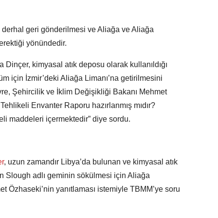
 derhal geri gönderilmesi ve Aliağa ve Aliağa
erektiği yönündedir.
inçer, kimyasal atık deposu olarak kullanıldığı
m için İzmir’deki Aliağa Limanı’na getirilmesini
re, Şehircilik ve İklim Değişikliği Bakanı Mehmet
Tehlikeli Envanter Raporu hazırlanmış mıdır?
eli maddeleri içermektedir” diye sordu.
er
, uzun zamandır Libya’da bulunan ve kimyasal atık
en Slough adlı geminin sökülmesi için Aliağa
hmet Özhaseki’nin yanıtlaması istemiyle TBMM’ye soru