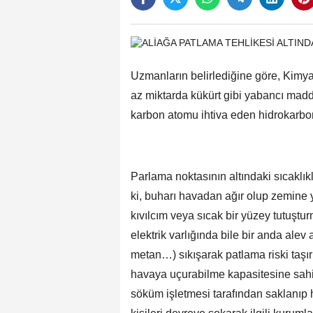
Uzmanların belirlediğine göre, Kimy
az miktarda kükürt gibi yabancı madd
karbon atomu ihtiva eden hidrokarbo
Parlama noktasının altındaki sıcaklıkl
ki, buharı havadan ağır olup zemine ya
kıvılcım veya sıcak bir yüzey tutuştu
elektrik varlığında bile bir anda alev 
metan…) sıkışarak patlama riski taşır
havaya uçurabilme kapasitesine sahi
söküm işletmesi tarafından saklanıp h