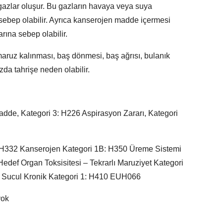
 gazlar oluşur. Bu gazların havaya veya suya
 sebep olabilir. Ayrıca kanserojen madde içermesi
rına sebep olabilir.
uz kalınması, baş dönmesi, baş ağrısı, bulanık
a tahrişe neden olabilir.
 madde, Kategori 3: H226 Aspirasyon Zararı, Kategori
): H332 Kanserojen Kategori 1B: H350 Üreme Sistemi
 Hedef Organ Toksisitesi – Tekrarlı Maruziyet Kategori
0 Sucul Kronik Kategori 1: H410 EUH066
yok