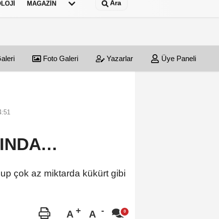
Ara
LOJI
MAGAZIN
aleri
Foto Galeri
Yazarlar
Üye Paneli
4:51
TINDA…
up çok az miktarda kükürt gibi
A
A