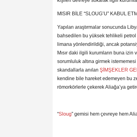
kişileri devreye sokarak ilgili kuruml
MISIR BİLE “SLOUG’U” KABUL ET
Yapılan araştırmalar sonucunda Libya
bahsedilen bu yüksek tehlikeli petrol 
limana yönlendirildiği, ancak potans
Mısır daki ilgili kurumların buna izin 
sorumluluk altına girmek istememesi s
skandallarla anılan
ŞİMŞEKLER GE
kendine bile hareket edemeyen bu zehi
römorkörlerle çekerek Aliağa’ya getirdi
“
Sloug
” gemisi hem çevreye hem Aliağa