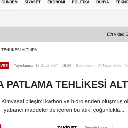
GÜNDEM
SIYASET
EKONOMI
POLITIKA
DÜNYA
TEKNO
izlilik İlkeleri
Video G
 TEHLİKESİ ALTINDA…
Yayınlanma: 17 Ocak 2024 - 16:34
Güncelleme: 24 Nisan 2026 - 1
EVRE
A PATLAMA TEHLİKESİ AL
, Kimyasal bileşimi karbon ve hidrojenden oluşmuş ol
yabancı maddeler de içeren bu atık, çoğunlukla...
TAKİP ET