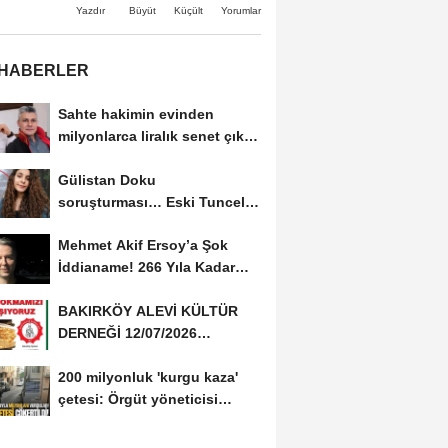
Büyüt
Küçült
Yazdır
Yorumlar
 HABERLER
Sahte hakimin evinden
milyonlarca liralık senet çıktı:
‘Yalan üzerine...
Gülistan Doku
soruşturması… Eski Tunceli
Valisi Tuncay Sonel’in...
Mehmet Akif Ersoy’a Şok
İddianame! 266 Yıla Kadar
Hapis Talebi
BAKIRKÖY ALEVİ KÜLTÜR
DERNEĞİ 12/07/2026
TARİHİNDE AŞURE
200 milyonluk 'kurgu kaza'
DAVETİNE...
çetesi: Örgüt yöneticisi
avukat çıktı