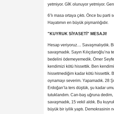
yetmiyor. GİK olunuyor yetmiyor. Gen
6’lı masa ortaya çıktı. Önce bu parti 
Hayatımın en büyük pişmanlığıdır.
"KUYRUK SİYASETİ" MESAJI!
Hesap veriyoruz… Savaşmalıydık. Bi
savaşmadık. Sayın Kılıçdaroğlu’na t
bedelini ödemeyemedik. Ömer Seyfetti
kendimizi kötü hissettik. Ben kendim
hissetmediğim kadar kötü hissettik.
oynamayı severim. Yapamadık. 28 Şu
Erdoğan’la ters düştük, şu kadar um
tutuklandım. Can-baş uğruna dedim, 
savaşmadık, 15 vekil aldık. Bu kuyru
büyük bir iyilik yaptı. Demokrasinin 