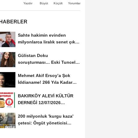
Büyüt
Küçült
Yazdır
Yorumlar
 HABERLER
Sahte hakimin evinden
milyonlarca liralık senet çıktı:
‘Yalan üzerine...
Gülistan Doku
soruşturması… Eski Tunceli
Valisi Tuncay Sonel’in...
Mehmet Akif Ersoy’a Şok
İddianame! 266 Yıla Kadar
Hapis Talebi
BAKIRKÖY ALEVİ KÜLTÜR
DERNEĞİ 12/07/2026
TARİHİNDE AŞURE
200 milyonluk 'kurgu kaza'
DAVETİNE...
çetesi: Örgüt yöneticisi
avukat çıktı