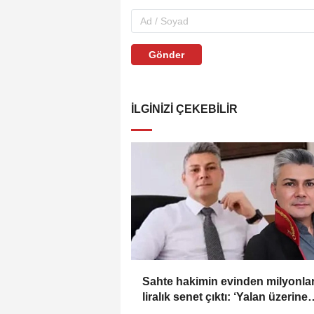
Gönder
İLGINIZI ÇEKEBILIR
Sahte hakimin evinden milyonla
liralık senet çıktı: ‘Yalan üzerine
kurmuş olduğum bir hayatım var