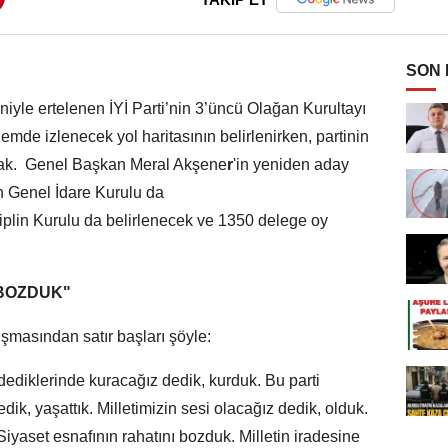
SON
iyle ertelenen İYİ Parti’nin 3’üncü Olağan Kurultayı
emde izlenecek yol haritasının belirlenirken, partinin
acak. Genel Başkan Meral Akşene
r
'in yeniden aday
n Genel İdare Kurulu da
iplin Kurulu da belirlenecek ve 1350 delege oy
 BOZDUK"
şmasından satır başları şöyle:
 dediklerinde kuracağız dedik, kurduk. Bu parti
k, yaşattık. Milletimizin sesi olacağız dedik, olduk.
Siyaset esnafının rahatını bozduk. Milletin iradesine