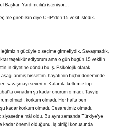
el Başkan Yardımcılığı isteniyor…
seçime girebilsin diye CHP’den 15 vekil istedik.
leğimizin gücüyle o seçime girmeliydik. Savaşmadık,
ekrar teşekkür ediyorum ama o gün bugün 15 vekilin
n’in diyetine döndü bu iş. Psikolojik olarak
i aşağılanmış hissettim. hayatımın hiçbir döneminde
 Ben savaşmayı severim. Kafamla kellemle top
bat’ta oynadım şu kadar onurum olmadı. Tayyip
urum olmadı, korkum olmadı. Her hafta ben
şu kadar korkum olmadı. Cesaretimiz olmadı,
k siyasetine mâl oldu. Bu aynı zamanda Türkiye’ye
ne kadar önemli olduğunu, iş birliği konusunda