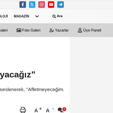
Ara
LOJI
MAGAZIN
aleri
Foto Galeri
Yazarlar
Üye Paneli
yacağız"
e seslenerek, "Affetmeyeceğim.
A
A