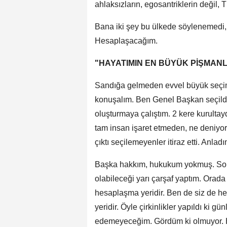
ahlaksızların, egosantriklerin değil, 
Bana iki şey bu ülkede söylenemedi,
Hesaplaşacağım.
"HAYATIMIN EN BÜYÜK PİŞMANL
Sandığa gelmeden evvel büyük seçim
konuşalım. Ben Genel Başkan seçildi
oluşturmaya çalıştım. 2 kere kurultayd
tam insan işaret etmeden, ne deniyor, 
çıktı seçilemeyenler itiraz etti. Anla
Başka hakkım, hukukum yokmuş. Sonra
olabileceği yarı çarşaf yaptım. Orada 
hesaplaşma yeridir. Ben de siz de h
yeridir. Öyle çirkinlikler yapıldı ki g
edemeyeceğim. Gördüm ki olmuyor. Her