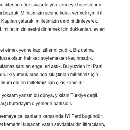
kinliklerine göre siyasete yön vermeye heveslenen
ı bozduk. Milletimizin sesine kulak vermek için il il
apıları çalarak, milletimizin derdini dinleyerek,
 milletimizin sesini dinlemek için dükkanları, evleri
t etmek yerine kapı zillerini çaldık. Biz daima
 olursa olsun hakikati söylemekten kaçınmadık.
ılamaz sanılan engelleri aştık. Bu yüzden İYİ Parti,
r. İki yumruk arasında sıkıştırılan milletimiz için
hkum edilen milletimiz için çıkış kapısıdır.
n yoksam yansın bu dünya, yıkılsın Türkiye değil,
arşı buradayım diyenlerin partisidir.
setmeye çalışanların karşısında İYİ Parti bugündür,
et kemerini kuşanan vatan sevdalılarıdır. İftiracıların,