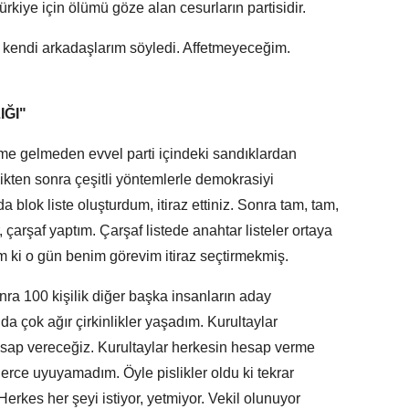
Türkiye için ölümü göze alan cesurların partisidir.
 kendi arkadaşlarım söyledi. Affetmeyeceğim.
IĞI"
e gelmeden evvel parti içindeki sandıklardan
kten sonra çeşitli yöntemlerle demokrasiyi
a blok liste oluşturdum, itiraz ettiniz. Sonra tam, tam,
çarşaf yaptım. Çarşaf listede anahtar listeler ortaya
dım ki o gün benim görevim itiraz seçtirmekmiş.
 100 kişilik diğer başka insanların aday
da çok ağır çirkinlikler yaşadım. Kurultaylar
esap vereceğiz. Kurultaylar herkesin hesap verme
ünlerce uyuyamadım. Öyle pislikler oldu ki tekrar
kes her şeyi istiyor, yetmiyor. Vekil olunuyor