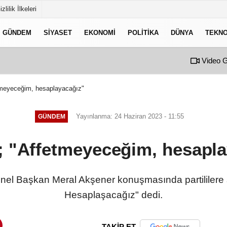
izlilik İlkeleri
GÜNDEM
SIYASET
EKONOMI
POLITIKA
DÜNYA
TEKNO
Video G
tmeyeceğim, hesaplayacağız"
Yayınlanma: 24 Haziran 2023 - 11:55
GÜNDEM
; "Affetmeyeceğim, hesapla
 Genel Başkan Meral Akşener konuşmasında partililer
Hesaplaşacağız" dedi.
TAKİP ET