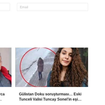
rca
Gülistan Doku soruşturması… Eski
Tunceli Valisi Tuncay Sonel’in eşi
’
dahil 15 kişi gözaltına alındı