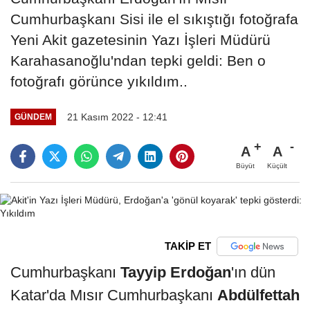
Cumhurbaşkanı Sisi ile el sıkıştığı fotoğrafa
Yeni Akit gazetesinin Yazı İşleri Müdürü
Karahasanoğlu'ndan tepki geldi: Ben o
fotoğrafı görünce yıkıldım..
21 Kasım 2022 - 12:41
GÜNDEM
A
A
Büyüt
Küçült
TAKİP ET
Cumhurbaşkanı
Tayyip Erdoğan
'ın dün
Katar'da Mısır Cumhurbaşkanı
Abdülfettah