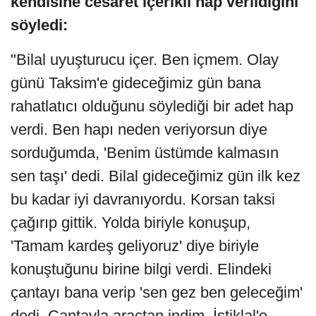
kendisine cesaret içerikli hap verildiğini
söyledi:
"Bilal uyuşturucu içer. Ben içmem. Olay
günü Taksim'e gideceğimiz gün bana
rahatlatıcı olduğunu söylediği bir adet hap
verdi. Ben hapı neden veriyorsun diye
sorduğumda, 'Benim üstümde kalmasın
sen taşı' dedi. Bilal gideceğimiz gün ilk kez
bu kadar iyi davranıyordu. Korsan taksi
çağırıp gittik. Yolda biriyle konuşup,
'Tamam kardeş geliyoruz' diye biriyle
konuştuğunu birine bilgi verdi. Elindeki
çantayı bana verip 'sen gez ben geleceğim'
dedi. Çantayla araçtan indim. İstiklal'e