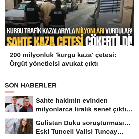
200 milyonluk 'kurgu kaza' çetesi:
Örgüt yöneticisi avukat çıktı
SON HABERLER
Sahte hakimin evinden
milyonlarca liralık senet çıktı:
‘Yalan üzerine...
Gülistan Doku soruşturması…
Eski Tunceli Valisi Tuncay