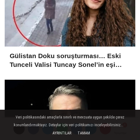
Gülistan Doku soruşturması… Eski
Tunceli Valisi Tuncay Sonel’in eşi
dahil 15 kişi gözaltına alındı
Veri politikasındaki amaçlarla sınırlı ve mevzuata uygun şekilde çerez
konumlandırmaktayız. Detaylar için veri politikamızı inceleyebilirsiniz...
AYRINTILAR
TAMAM
Yorumlar
Yorumlar