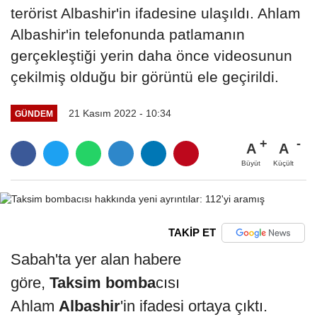
terörist Albashir'in ifadesine ulaşıldı. Ahlam
Albashir'in telefonunda patlamanın
gerçekleştiği yerin daha önce videosunun
çekilmiş olduğu bir görüntü ele geçirildi.
21 Kasım 2022 - 10:34
GÜNDEM
A
A
Büyüt
Küçült
TAKİP ET
Sabah'ta yer alan habere
göre,
Taksim
bomba
cısı
Ahlam
Albashir
'in ifadesi ortaya çıktı.