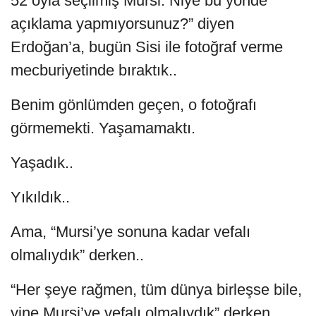
52 oyla seçilmiş Mursi. Niye bu yönde
açıklama yapmıyorsunuz?” diyen
Erdoğan’a, bugün Sisi ile fotoğraf verme
mecburiyetinde bıraktık..
Benim gönlümden geçen, o fotoğrafı
görmemekti. Yaşamamaktı.
Yaşadık..
Yıkıldık..
Ama, “Mursi’ye sonuna kadar vefalı
olmalıydık” derken..
“Her şeye rağmen, tüm dünya birleşse bile,
yine Mursi’ye vefalı olmalıydık” derken..