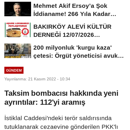
Sonel’in...
Mehmet Akif Ersoy’a Şok
İddianame! 266 Yıla Kadar
Hapis Talebi
BAKIRKÖY ALEVİ KÜLTÜR
DERNEĞİ 12/07/2026
TARİHİNDE AŞURE
200 milyonluk 'kurgu kaza'
DAVETİNE...
çetesi: Örgüt yöneticisi avukat
çıktı
GÜNDEM
Yayınlanma: 21 Kasım 2022 - 10:34
Taksim bombacısı hakkında yeni
ayrıntılar: 112'yi aramış
İstiklal Caddesi'ndeki terör saldırısında
tutuklanarak cezaevine gönderilen PKK'lı