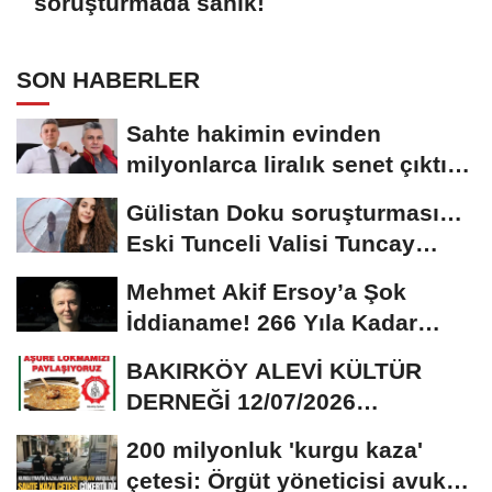
soruşturmada sanık!
SON HABERLER
Sahte hakimin evinden
milyonlarca liralık senet çıktı:
‘Yalan üzerine...
Gülistan Doku soruşturması…
Eski Tunceli Valisi Tuncay
Sonel’in...
Mehmet Akif Ersoy’a Şok
İddianame! 266 Yıla Kadar
Hapis Talebi
BAKIRKÖY ALEVİ KÜLTÜR
DERNEĞİ 12/07/2026
TARİHİNDE AŞURE
200 milyonluk 'kurgu kaza'
DAVETİNE...
çetesi: Örgüt yöneticisi avukat