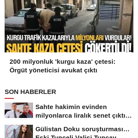
200 milyonluk 'kurgu kaza' çetesi:
Örgüt yöneticisi avukat çıktı
SON HABERLER
Sahte hakimin evinden
milyonlarca liralık senet çıktı:
‘Yalan üzerine...
Gülistan Doku soruşturması…
Eski Tunceli Valisi Tuncay