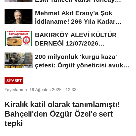
Sonel’in...
Mehmet Akif Ersoy’a Şok
İddianame! 266 Yıla Kadar
Hapis Talebi
BAKIRKÖY ALEVİ KÜLTÜR
DERNEĞİ 12/07/2026
TARİHİNDE AŞURE
200 milyonluk 'kurgu kaza'
DAVETİNE...
çetesi: Örgüt yöneticisi avukat
çıktı
SIYASET
Yayınlanma: 19 Ağustos 2025 - 12:33
Kiralık katil olarak tanımlamıştı!
Bahçeli'den Özgür Özel'e sert
tepki