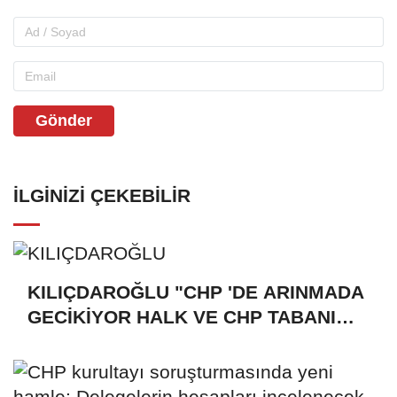
Gönder
İLGINIZI ÇEKEBILIR
KILIÇDAROĞLU "CHP 'DE ARINMADA
GECİKİYOR HALK VE CHP TABANI
BİR AN EVVEL DİSİPLİN SÜRECİNİ
İŞLETMESİNİ İSTİYOR"