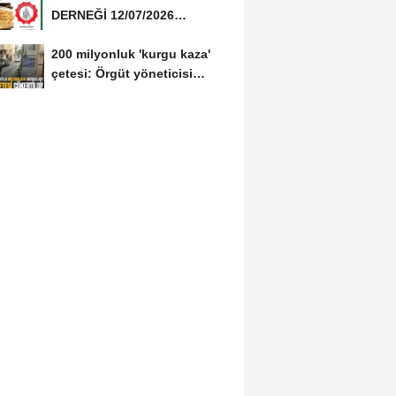
DERNEĞİ 12/07/2026
TARİHİNDE AŞURE
200 milyonluk 'kurgu kaza'
DAVETİNE...
çetesi: Örgüt yöneticisi
avukat çıktı