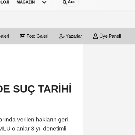
Ara
LOJI
MAGAZIN
aleri
Foto Galeri
Yazarlar
Üye Paneli
E SUÇ TARİHİ
ında verilen hakların geri
LÜ olanlar 3 yıl denetimli