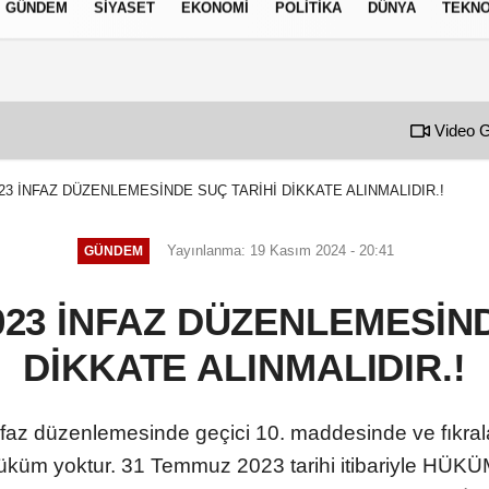
GÜNDEM
SIYASET
EKONOMI
POLITIKA
DÜNYA
TEKNO
izlilik İlkeleri
Video G
23 İNFAZ DÜZENLEMESİNDE SUÇ TARİHİ DİKKATE ALINMALIDIR.!
Yayınlanma: 19 Kasım 2024 - 20:41
GÜNDEM
023 İNFAZ DÜZENLEMESİND
DİKKATE ALINMALIDIR.!
faz düzenlemesinde geçici 10. maddesinde ve fıkralar
hüküm yoktur. 31 Temmuz 2023 tarihi itibariyle HÜKÜM