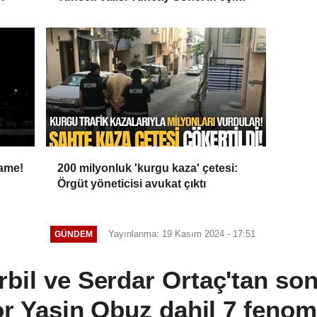
’
dahil 15 kişi gözaltına alındı
name!
200 milyonluk 'kurgu kaza' çetesi:
Örgüt yöneticisi avukat çıktı
Yayınlanma: 19 Kasım 2024 - 17:51
GÜNDEM
bil ve Serdar Ortaç'tan son
vor Yasin Obuz dahil 7 feno