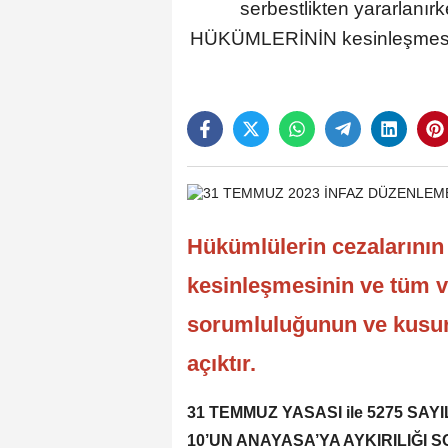
serbestlikten yararlanır
HÜKÜMLERİNİN kesinleşmesi yü
Hükümlülerin cezalarını
kesinleşmesinin ve tüm ve
sorumluluğunun ve kusu
açıktır.
31 TEMMUZ YASASI ile 5275 SA
10’UN ANAYASA’YA AYKIRILIĞI 