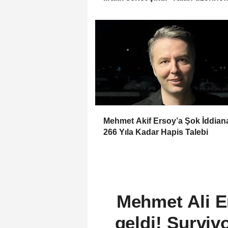
kurmuş olduğum bir hayatım var
Mehmet Akif Ersoy’a Şok İddia
266 Yıla Kadar Hapis Talebi
Mehmet Ali Er
geldi! Survi