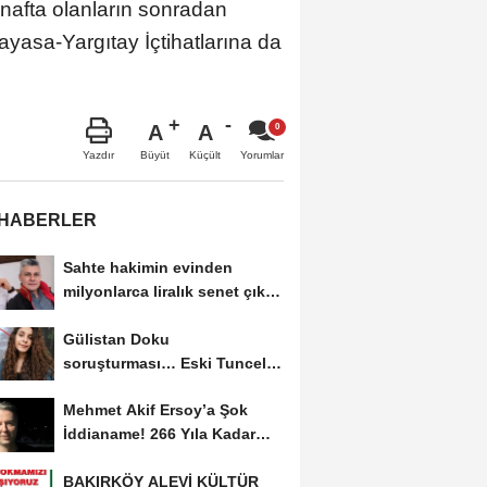
inafta olanların sonradan
asa-Yargıtay İçtihatlarına da
A
A
Büyüt
Küçült
Yazdır
Yorumlar
 HABERLER
Sahte hakimin evinden
milyonlarca liralık senet çıktı:
‘Yalan üzerine...
Gülistan Doku
soruşturması… Eski Tunceli
Valisi Tuncay Sonel’in...
Mehmet Akif Ersoy’a Şok
İddianame! 266 Yıla Kadar
Hapis Talebi
BAKIRKÖY ALEVİ KÜLTÜR