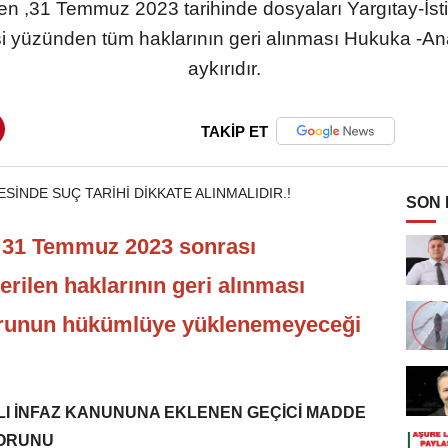
ken ,31 Temmuz 2023 tarihinde dosyaları Yargıtay-İst
zünden tüm haklarının geri alınması Hukuka -Anay
aykırıdır.
TAKİP ET
SON
n 31 Temmuz 2023 sonrası
rilen haklarının geri alınması
runun hükümlüye yüklenemeyeceği
YILI İNFAZ KANUNUNA EKLENEN GEÇİCİ MADDE
SORUNU