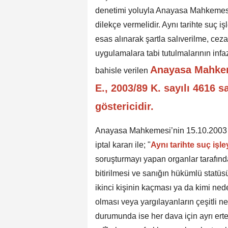
denetimi yoluyla Anayasa Mahkemesin
dilekçe vermelidir. Aynı tarihte suç i
esas alınarak şartla salıverilme, ceza
uygulamalara tabi tutulmalarının infa
Anayasa Mahkeme
bahisle verilen
E., 2003/89 K. sayılı 4616 sa
göstericidir.
Anayasa Mahkemesi’nin 15.10.2003 tar
iptal kararı ile; "
Aynı tarihte suç işl
soruşturmayı yapan organlar tarafın
bitirilmesi ve sanığın hükümlü statüs
ikinci kişinin kaçması ya da kimi ned
olması veya yargılayanların çeşitli 
durumunda ise her dava için ayrı ert