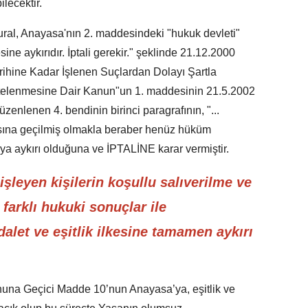
ilecektir.
ural, Anayasa'nın 2. maddesindeki "hukuk devleti"
esine aykırıdır. İptali gerekir." şeklinde 21.12.2000
rihine Kadar İşlenen Suçlardan Dolayı Şartla
rtelenmesine Dair Kanun"un 1. maddesinin 21.5.2002
zenlenen 4. bendinin birinci paragrafının, "...
asına geçilmiş olmakla beraber henüz hüküm
ya aykırı olduğuna ve İPTALİNE karar vermiştir.
 işleyen kişilerin koşullu salıverilme ve
farklı hukuki sonuçlar ile
dalet ve eşitlik ilkesine tamamen aykırı
nuna Geçici Madde 10’nun Anayasa’ya, eşitlik ve