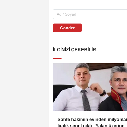
Gönder
İLGINIZI ÇEKEBILIR
Sahte hakimin evinden milyonla
liralık senet çıktı: ‘Yalan üzerine