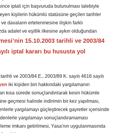
ce iptali için başvuruda bulunulması talebiyle
şleyen kişilerin hükümlü statüsüne geçilen tarihler
 ve davaların ertelenmesine ilişkin farklı
zda adalet ve eşitlik ilkesine aykırı olduğundan
si’nin 15.10.2003 tarihli ve 2003/84
yılı iptal kararı bu hususta yol
ihli ve 2003/84 E., 2003/89 K. sayılı 4616 sayılı
eyen
iki kişiden biri hakkındaki yargılamanın
dan kısa sürede sonuçlandırılarak kesin hükümle
üne geçmesi halinde indirimin bir kez yapılması,
enlerle yargılamayı güçleştirecek gayretler içerisinde
nedenlerle yargılamayı sonuçlandıramaması
eleme imkanı getirilmesi, Yasa'nın uygulanmasında