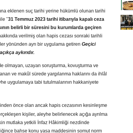
na eklenen suç tarihi yerine hükümlü olunan tarihi
ile "
31 Temmuz 2023 tarihi itibarıyla kapalı ceza
ın belirli bir süresini bu kurumlarda geçiren
 hakkında verilmiş olan hapis cezası sonraki tarihli
iler yönünden ayrı bir uygulama getiren
Geçici
çıkça aykırıdır.
nde olmayan, uzayan soruşturma, kovuşturma ve
anan ve makûl sürede yargılanma haklarını da ihlâl
eyhe uygulamaya tabi tutulmalarının hakkaniyete
ihinden önce olan ancak hapis cezasının kesinleşme
erçekleşen kişiler, aleyhe belirlenecek açığa ayrılma
şkin mutlaka yetkili İnfaz Hâkimliği nezdinde
liğince bahse konu yasa maddesinin somut norm