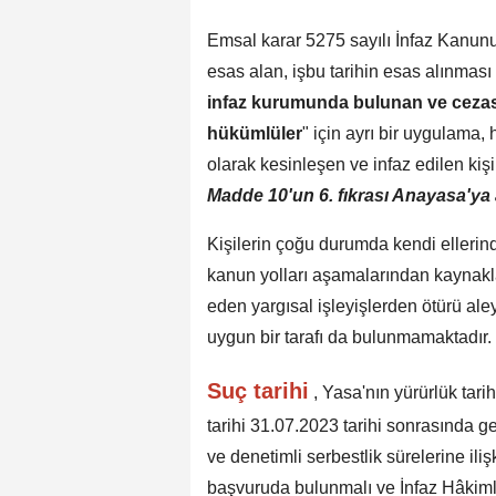
Emsal karar 5275 sayılı İnfaz Kanunu
esas alan, işbu tarihin esas alınması 
infaz kurumunda bulunan ve cezasın
hükümlüler
" için ayrı bir uygulama,
olarak kesinleşen ve infaz edilen kiş
Madde 10'un 6. fıkrası Anayasa'ya a
Kişilerin çoğu durumda kendi elleri
kanun yolları aşamalarından kaynakl
eden yargısal işleyişlerden ötürü al
uygun bir tarafı da bulunmamaktadır.
Suç tarihi
, Yasa'nın yürürlük tar
tarihi 31.07.2023 tarihi sonrasında g
ve denetimli serbestlik sürelerine ili
başvuruda bulunmalı ve İnfaz Hâkim