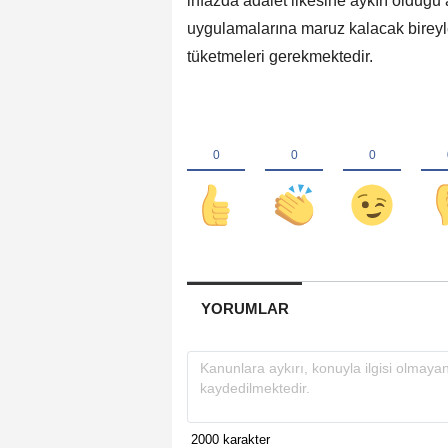
infazda adalet ilkesine aykırı olduğ
uygulamalarına maruz kalacak bireyle
tüketmeleri gerekmektedir.
YORUMLAR