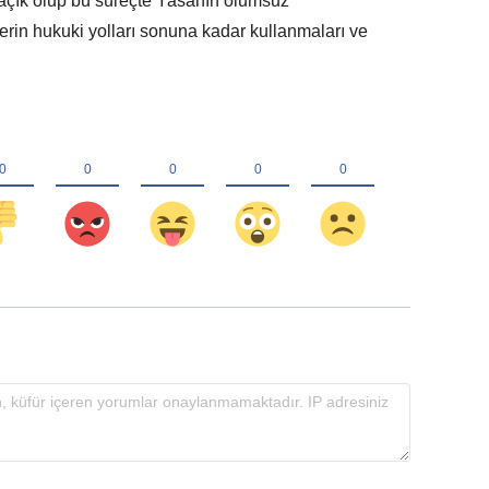
u açık olup bu süreçte Yasanın olumsuz
rin hukuki yolları sonuna kadar kullanmaları ve