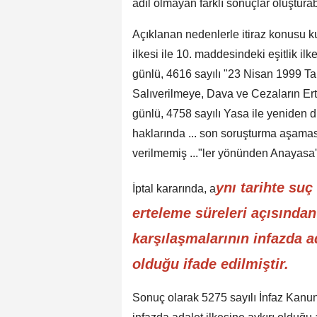
adîl olmayan farklı sonuçlar oluşturab
Açıklanan nedenlerle itiraz konusu k
ilkesi ile 10. maddesindeki eşitlik ilk
günlü, 4616 sayılı "23 Nisan 1999 Ta
Salıverilmeye, Dava ve Cezaların E
günlü, 4758 sayılı Yasa ile yeniden dü
haklarında ... son soruşturma aşam
verilmemiş ..."ler yönünden Anayasa'
ynı tarihte suç
İptal kararında, a
erteleme süreleri açısından 
karşılaşmalarının infazda a
olduğu ifade edilmiştir.
Sonuç olarak 5275 sayılı İnfaz Kanu